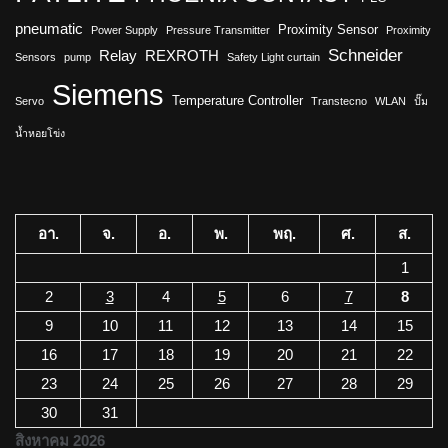
pneumatic
Proximity Sensor
Power Supply
Pressure Transmitter
Proximity
Schneider
Relay
REXROTH
Sensors
pump
Safety Light curtain
Siemens
Temperature Controller
Servo
Transtecno
WLAN
ปั๊ม
น้ำหอยโข่ง
อา.
จ.
อ.
พ.
พฤ.
ศ.
ส.
1
2
3
4
5
6
7
8
9
10
11
12
13
14
15
16
17
18
19
20
21
22
23
24
25
26
27
28
29
30
31
สิงหาคม 2026