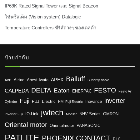
IP69K Rated Signal Tower และ Signal Beacon
วิชั่นซิสเต็ม (Vision system) Datalogic
Temperature Controllers ซีรีส์ต่างๆ ของเดลต้า
ป้ายกำกับ
Balluff
APEX
Airtac
Anest Iwata
ABB
Butterfly Valve
DELTA
FESTO
Eaton
CALPEDA
ENERPAC
Festo Air
inverter
Fuji
FUJI Electric
Inovance
Cylinder
HMI Fuji Electric
jwtech
IO-Link
NHV Series
OMRON
Inverter Fuji
Moeller
Oriental motor
Orientalmotor
PANASONIC
PATLITE
PHOENIX CONTACT
PLC