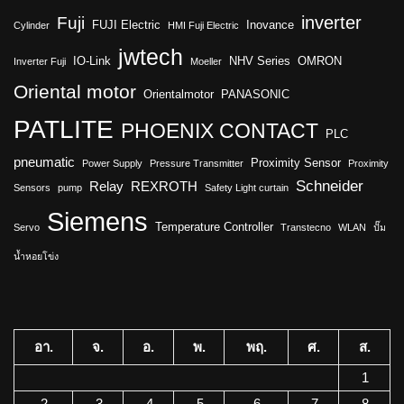
inverter
Fuji
FUJI Electric
Inovance
Cylinder
HMI Fuji Electric
jwtech
IO-Link
NHV Series
OMRON
Inverter Fuji
Moeller
Oriental motor
Orientalmotor
PANASONIC
PATLITE
PHOENIX CONTACT
PLC
pneumatic
Proximity Sensor
Power Supply
Pressure Transmitter
Proximity
Schneider
Relay
REXROTH
Sensors
pump
Safety Light curtain
Siemens
Temperature Controller
Servo
Transtecno
WLAN
ปั๊ม
น้ำหอยโข่ง
อา.
จ.
อ.
พ.
พฤ.
ศ.
ส.
1
2
3
4
5
6
7
8