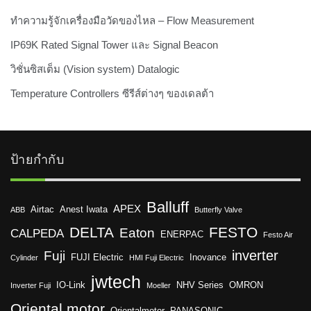
ทำความรู้จักเครื่องมือวัดของไหล – Flow Measurement
IP69K Rated Signal Tower และ Signal Beacon
วิชั่นซิสเต็ม (Vision system) Datalogic
Temperature Controllers ซีรีส์ต่างๆ ของเดลต้า
ป้ายกำกับ
Balluff
APEX
Airtac
Anest Iwata
ABB
Butterfly Valve
DELTA
FESTO
Eaton
CALPEDA
ENERPAC
Festo Air
inverter
Fuji
FUJI Electric
Inovance
Cylinder
HMI Fuji Electric
jwtech
IO-Link
NHV Series
OMRON
Inverter Fuji
Moeller
Oriental motor
Orientalmotor
PANASONIC