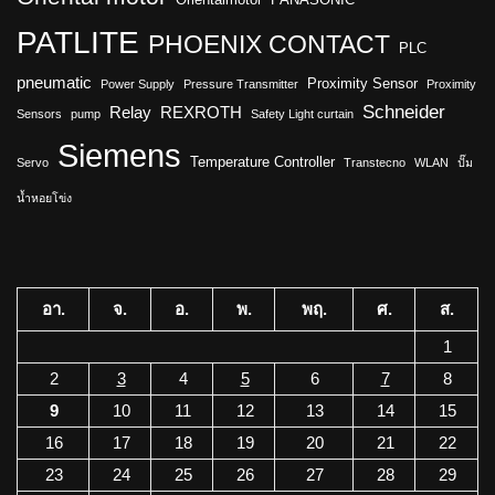
PATLITE
PHOENIX CONTACT
PLC
pneumatic
Proximity Sensor
Power Supply
Pressure Transmitter
Proximity
Schneider
Relay
REXROTH
Sensors
pump
Safety Light curtain
Siemens
Temperature Controller
Servo
Transtecno
WLAN
ปั๊ม
น้ำหอยโข่ง
อา.
จ.
อ.
พ.
พฤ.
ศ.
ส.
1
2
3
4
5
6
7
8
9
10
11
12
13
14
15
16
17
18
19
20
21
22
23
24
25
26
27
28
29