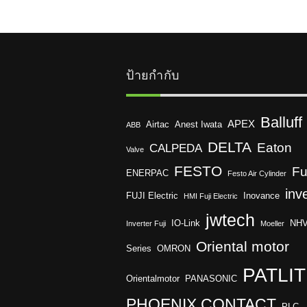
ป้ายกำกับ
Balluff
APEX
Airtac
Anest Iwata
ABB
DELTA
Eaton
CALPEDA
Valve
FESTO
Fu
ENERPAC
Festo Air Cylinder
inv
FUJI Electric
Inovance
HMI Fuji Electric
jwtech
IO-Link
NH
Inverter Fuji
Moeller
Oriental motor
Series
OMRON
PATLI
Orientalmotor
PANASONIC
PHOENIX CONTACT
PLC