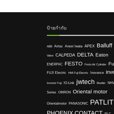
ป้ายกำกับ
Balluff
APEX
Airtac
Anest Iwata
ABB
DELTA
Eaton
CALPEDA
Valve
FESTO
Fu
ENERPAC
Festo Air Cylinder
inv
FUJI Electric
Inovance
HMI Fuji Electric
jwtech
IO-Link
NH
Inverter Fuji
Moeller
Oriental motor
Series
OMRON
PATLI
Orientalmotor
PANASONIC
PHOENIX CONTACT
PLC