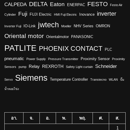
DELTA
FESTO
Eaton
CALPEDA
ENERPAC
Festo Air
inverter
Fuji
FUJI Electric
Inovance
Cylinder
HMI Fuji Electric
jwtech
IO-Link
NHV Series
OMRON
Inverter Fuji
Moeller
Oriental motor
Orientalmotor
PANASONIC
PATLITE
PHOENIX CONTACT
PLC
pneumatic
Proximity Sensor
Power Supply
Pressure Transmitter
Proximity
Schneider
Relay
REXROTH
Sensors
pump
Safety Light curtain
Siemens
Temperature Controller
Servo
Transtecno
WLAN
ปั๊ม
น้ำหอยโข่ง
อา.
จ.
อ.
พ.
พฤ.
ศ.
ส.
1