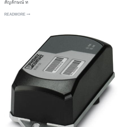
สัญลักษณ์ ท
READMORE