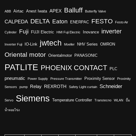
Balluff
APEX
Airtac
Anest Iwata
ABB
Butterfly Valve
DELTA
FESTO
Eaton
CALPEDA
ENERPAC
Festo Air
inverter
Fuji
FUJI Electric
Inovance
Cylinder
HMI Fuji Electric
jwtech
IO-Link
NHV Series
OMRON
Inverter Fuji
Moeller
Oriental motor
Orientalmotor
PANASONIC
PATLITE
PHOENIX CONTACT
PLC
pneumatic
Proximity Sensor
Power Supply
Pressure Transmitter
Proximity
Schneider
Relay
REXROTH
Sensors
pump
Safety Light curtain
Siemens
Temperature Controller
Servo
Transtecno
WLAN
ปั๊ม
น้ำหอยโข่ง