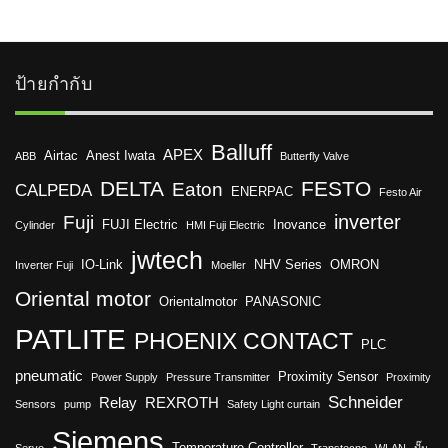
ป้ายกำกับ
Balluff
APEX
Airtac
Anest Iwata
ABB
Butterfly Valve
DELTA
FESTO
Eaton
CALPEDA
ENERPAC
Festo Air
inverter
Fuji
FUJI Electric
Inovance
Cylinder
HMI Fuji Electric
jwtech
IO-Link
NHV Series
OMRON
Inverter Fuji
Moeller
Oriental motor
Orientalmotor
PANASONIC
PATLITE
PHOENIX CONTACT
PLC
pneumatic
Proximity Sensor
Power Supply
Pressure Transmitter
Proximity
Schneider
Relay
REXROTH
Sensors
pump
Safety Light curtain
Siemens
Temperature Controller
Servo
Transtecno
WLAN
ปั๊ม