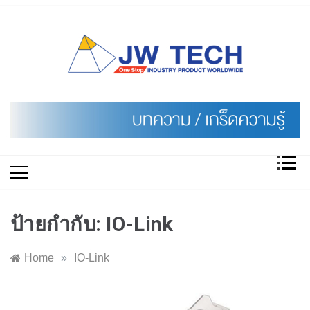
Skip
to
content
ป้ายกำกับ:
IO-Link
Home
»
IO-Link