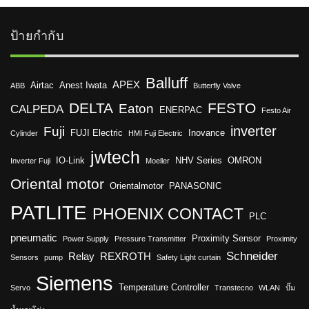
ป้ายกำกับ
Balluff
APEX
Airtac
Anest Iwata
ABB
Butterfly Valve
DELTA
FESTO
Eaton
CALPEDA
ENERPAC
Festo Air
inverter
Fuji
FUJI Electric
Inovance
Cylinder
HMI Fuji Electric
jwtech
IO-Link
NHV Series
OMRON
Inverter Fuji
Moeller
Oriental motor
Orientalmotor
PANASONIC
PATLITE
PHOENIX CONTACT
PLC
pneumatic
Proximity Sensor
Power Supply
Pressure Transmitter
Proximity
Schneider
Relay
REXROTH
Sensors
pump
Safety Light curtain
Siemens
Temperature Controller
Servo
Transtecno
WLAN
ปั๊ม