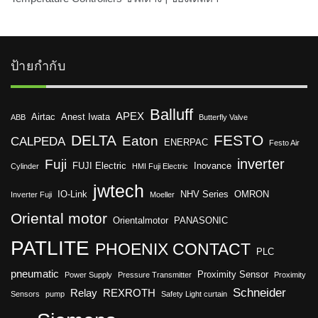
ป้ายกำกับ
Balluff
APEX
Airtac
Anest Iwata
ABB
Butterfly Valve
DELTA
FESTO
Eaton
CALPEDA
ENERPAC
Festo Air
inverter
Fuji
FUJI Electric
Inovance
Cylinder
HMI Fuji Electric
jwtech
IO-Link
NHV Series
OMRON
Inverter Fuji
Moeller
Oriental motor
Orientalmotor
PANASONIC
PATLITE
PHOENIX CONTACT
PLC
pneumatic
Proximity Sensor
Power Supply
Pressure Transmitter
Proximity
Schneider
Relay
REXROTH
Sensors
pump
Safety Light curtain