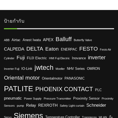
ป้ายกำกับ
Balluff
APEX
Airtac
Anest Iwata
ABB
Butterfly Valve
DELTA
FESTO
Eaton
CALPEDA
ENERPAC
Festo Air
inverter
Fuji
FUJI Electric
Inovance
Cylinder
HMI Fuji Electric
jwtech
IO-Link
NHV Series
OMRON
Inverter Fuji
Moeller
Oriental motor
Orientalmotor
PANASONIC
PATLITE
PHOENIX CONTACT
PLC
pneumatic
Proximity Sensor
Power Supply
Pressure Transmitter
Proximity
Schneider
Relay
REXROTH
Sensors
pump
Safety Light curtain
Siemens
Temperature Controller
Servo
Transtecno
WLAN
ปั๊ม