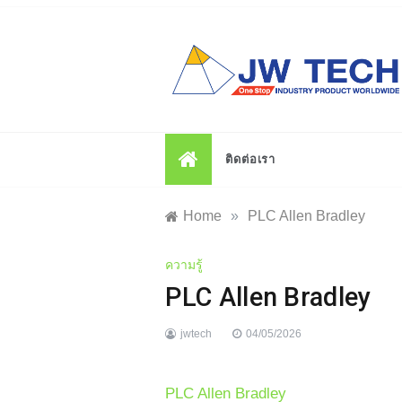
Skip
to
content
ติดต่อเรา
Home
»
PLC Allen Bradley
ความรู้
PLC Allen Bradley
jwtech
04/05/2026
PLC Allen Bradley