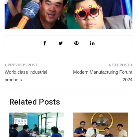
แนะแนว
World class industrial
Modern Manufacturing Forum
เรื่อง
products
2024
Related Posts