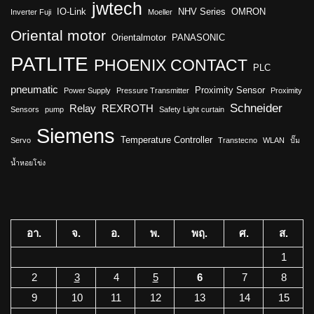
jwtech
IO-Link
NHV Series
OMRON
Inverter Fuji
Moeller
Oriental motor
Orientalmotor
PANASONIC
PATLITE
PHOENIX CONTACT
PLC
pneumatic
Proximity Sensor
Power Supply
Pressure Transmitter
Proximity
Schneider
Relay
REXROTH
Sensors
pump
Safety Light curtain
Siemens
Temperature Controller
Servo
Transtecno
WLAN
ปั๊ม
น้ำหอยโข่ง
อา.
จ.
อ.
พ.
พฤ.
ศ.
ส.
1
2
3
4
5
6
7
8
9
10
11
12
13
14
15