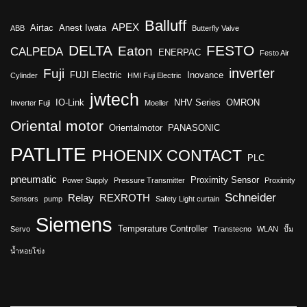
Balluff
APEX
Airtac
Anest Iwata
ABB
Butterfly Valve
DELTA
FESTO
Eaton
CALPEDA
ENERPAC
Festo Air
inverter
Fuji
FUJI Electric
Inovance
Cylinder
HMI Fuji Electric
jwtech
IO-Link
NHV Series
OMRON
Inverter Fuji
Moeller
Oriental motor
Orientalmotor
PANASONIC
PATLITE
PHOENIX CONTACT
PLC
pneumatic
Proximity Sensor
Power Supply
Pressure Transmitter
Proximity
Schneider
Relay
REXROTH
Sensors
pump
Safety Light curtain
Siemens
Temperature Controller
Servo
Transtecno
WLAN
ปั๊ม
น้ำหอยโข่ง