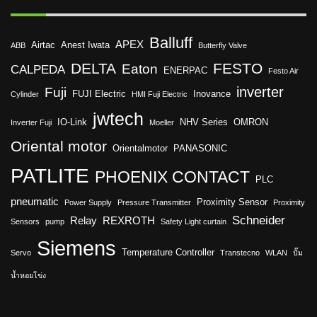
Balluff
APEX
Airtac
Anest Iwata
ABB
Butterfly Valve
DELTA
FESTO
Eaton
CALPEDA
ENERPAC
Festo Air
inverter
Fuji
FUJI Electric
Inovance
Cylinder
HMI Fuji Electric
jwtech
IO-Link
NHV Series
OMRON
Inverter Fuji
Moeller
Oriental motor
Orientalmotor
PANASONIC
PATLITE
PHOENIX CONTACT
PLC
pneumatic
Proximity Sensor
Power Supply
Pressure Transmitter
Proximity
Schneider
Relay
REXROTH
Sensors
pump
Safety Light curtain
Siemens
Temperature Controller
Servo
Transtecno
WLAN
ปั๊ม
น้ำหอยโข่ง