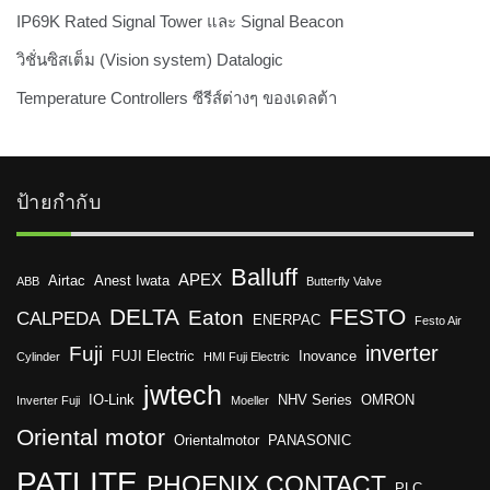
IP69K Rated Signal Tower และ Signal Beacon
วิชั่นซิสเต็ม (Vision system) Datalogic
Temperature Controllers ซีรีส์ต่างๆ ของเดลต้า
ป้ายกำกับ
Balluff
APEX
Airtac
Anest Iwata
ABB
Butterfly Valve
DELTA
FESTO
Eaton
CALPEDA
ENERPAC
Festo Air
inverter
Fuji
FUJI Electric
Inovance
Cylinder
HMI Fuji Electric
jwtech
IO-Link
NHV Series
OMRON
Inverter Fuji
Moeller
Oriental motor
Orientalmotor
PANASONIC
PATLITE
PHOENIX CONTACT
PLC