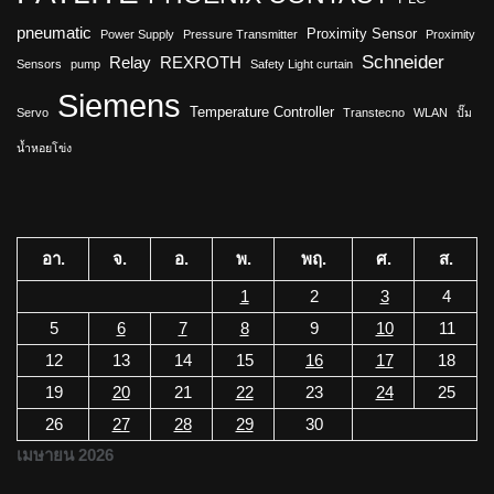
pneumatic
Proximity Sensor
Power Supply
Pressure Transmitter
Proximity
Schneider
Relay
REXROTH
Sensors
pump
Safety Light curtain
Siemens
Temperature Controller
Servo
Transtecno
WLAN
ปั๊ม
น้ำหอยโข่ง
อา.
จ.
อ.
พ.
พฤ.
ศ.
ส.
1
2
3
4
5
6
7
8
9
10
11
12
13
14
15
16
17
18
19
20
21
22
23
24
25
26
27
28
29
30
เมษายน 2026