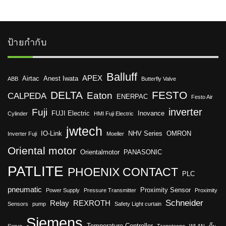
ป้ายกำกับ
Balluff
APEX
Airtac
Anest Iwata
ABB
Butterfly Valve
DELTA
FESTO
Eaton
CALPEDA
ENERPAC
Festo Air
inverter
Fuji
FUJI Electric
Inovance
Cylinder
HMI Fuji Electric
jwtech
IO-Link
NHV Series
OMRON
Inverter Fuji
Moeller
Oriental motor
Orientalmotor
PANASONIC
PATLITE
PHOENIX CONTACT
PLC
pneumatic
Proximity Sensor
Power Supply
Pressure Transmitter
Proximity
Schneider
Relay
REXROTH
Sensors
pump
Safety Light curtain
Siemens
Temperature Controller