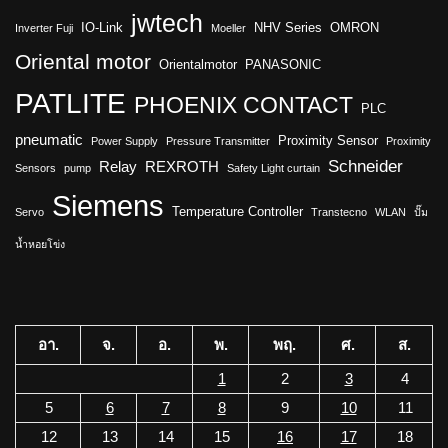
jwtech
IO-Link
NHV Series
OMRON
Inverter Fuji
Moeller
Oriental motor
Orientalmotor
PANASONIC
PATLITE
PHOENIX CONTACT
PLC
pneumatic
Proximity Sensor
Power Supply
Pressure Transmitter
Proximity
Schneider
Relay
REXROTH
Sensors
pump
Safety Light curtain
Siemens
Temperature Controller
Servo
Transtecno
WLAN
ปั๊ม
น้ำหอยโข่ง
อา.
จ.
อ.
พ.
พฤ.
ศ.
ส.
1
2
3
4
5
6
7
8
9
10
11
12
13
14
15
16
17
18