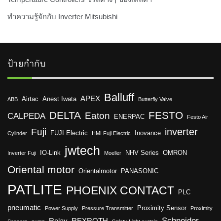
ทำความรู้จักกับ Inverter Mitsubishi
ป้ายกำกับ
Balluff
APEX
Airtac
Anest Iwata
ABB
Butterfly Valve
DELTA
FESTO
Eaton
CALPEDA
ENERPAC
Festo Air
inverter
Fuji
FUJI Electric
Inovance
Cylinder
HMI Fuji Electric
jwtech
IO-Link
NHV Series
OMRON
Inverter Fuji
Moeller
Oriental motor
Orientalmotor
PANASONIC
PATLITE
PHOENIX CONTACT
PLC
pneumatic
Proximity Sensor
Power Supply
Pressure Transmitter
Proximity
Schneider
Relay
REXROTH