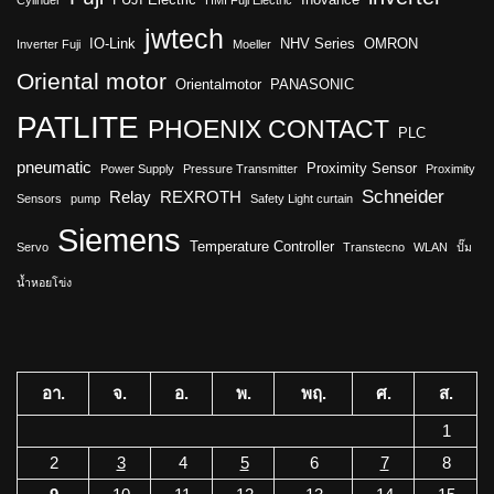
Cylinder
HMI Fuji Electric
jwtech
IO-Link
NHV Series
OMRON
Inverter Fuji
Moeller
Oriental motor
Orientalmotor
PANASONIC
PATLITE
PHOENIX CONTACT
PLC
pneumatic
Proximity Sensor
Power Supply
Pressure Transmitter
Proximity
Schneider
Relay
REXROTH
Sensors
pump
Safety Light curtain
Siemens
Temperature Controller
Servo
Transtecno
WLAN
ปั๊ม
น้ำหอยโข่ง
อา.
จ.
อ.
พ.
พฤ.
ศ.
ส.
1
2
3
4
5
6
7
8