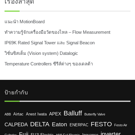
เรื่องล่าสุด
แนะนำ MotionBoard
ทำความรู้จักเครื่องมือวัดของไหล – Flow Measurement
IP69K Rated Signal Tower และ Signal Beacon
วิชั่นซิสเต็ม (Vision system) Datalogic
Temperature Controllers ซีรีส์ต่างๆ ของเดลต้า
ป้ายกำกับ
Balluff
APEX
Airtac
Anest Iwata
ABB
Butterfly Valve
DELTA
FESTO
Eaton
CALPEDA
ENERPAC
Festo Air
inverter
Fuji
FUJI Electric
Inovance