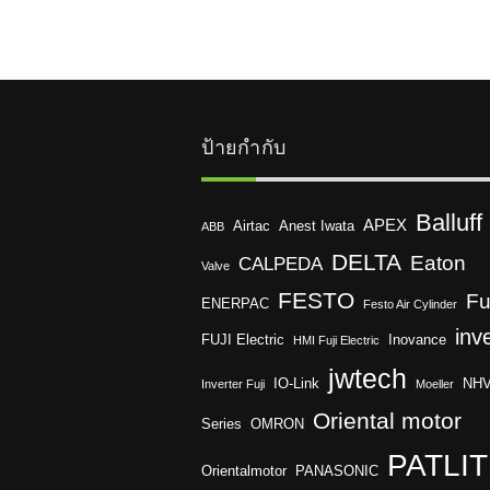
ป้ายกำกับ
Balluff
APEX
Airtac
Anest Iwata
ABB
DELTA
Eaton
CALPEDA
Valve
FESTO
Fu
ENERPAC
Festo Air Cylinder
inv
FUJI Electric
Inovance
HMI Fuji Electric
jwtech
IO-Link
NH
Inverter Fuji
Moeller
Oriental motor
Series
OMRON
PATLI
Orientalmotor
PANASONIC