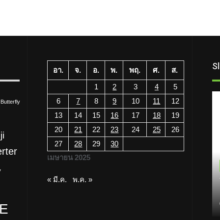
S
อา.
จ.
อ.
พ.
พฤ.
ศ.
ส.
1
2
3
4
5
6
7
8
9
10
11
12
Butterfly
13
14
15
16
17
18
19
ความรู้
20
21
22
23
24
25
26
ji
ทำความรู้จักกับ Inverter
27
28
29
30
erter
Mitsubishi
เมษายน 2025
27/07/2026
V
« มี.ค.
พ.ค. »
TE