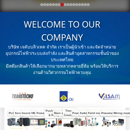
WELCOME TO OUR
COMPANY
บริษัท เจดับบลิวเทค จำกัด เราเป็นผู้นำเข้า และจัดจำหน่าย
อุปกรณ์ไฟฟ้า/ระบบส่งกำลัง และสินค้าอุตสาหกรรมชั้นนำของ
ประเทศไทย
มีสต๊อกสินค้าให้เลือกมากมายหลากหลายยี่ห้อ พร้อมให้บริการ
งานด้านวิศวกรรมไฟฟ้าควบคุม
Push button
Timer
PLC
Servo
Inverter
HMI
Power meter
Main switch
Power supply
Safety
Field instrument
Pneumatic
Wiring mate
& Relay
Counter