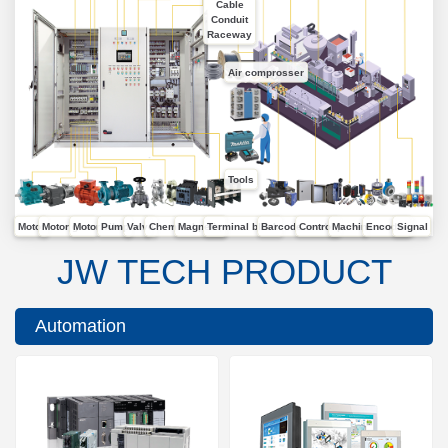
Cable
Conduit
Raceway
Air comprosser
Tools
Motor
Motor gear
Motor vibrators
Pump
Valve
Chemical pump
Magnetic
Terminal block
Barcode reader
Control panel
Machine sensor
Encoder
Signal
JW TECH PRODUCT
Automation