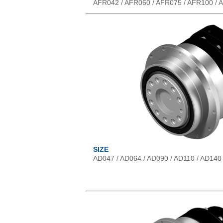
AFR042 / AFR060 / AFR075 / AFR100 / 
SIZE
AD047 / AD064 / AD090 / AD110 / AD140