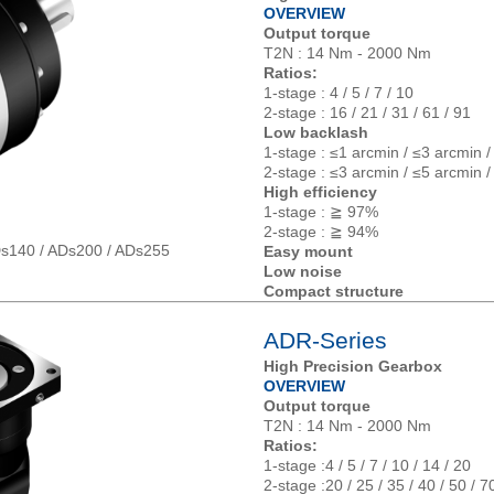
OVERVIEW
Output torque
T2N : 14 Nm - 2000 Nm
Ratios:
1-stage : 4 / 5 / 7 / 10
2-stage : 16 / 21 / 31 / 61 / 91
Low backlash
1-stage : ≤1 arcmin / ≤3 arcmin 
2-stage : ≤3 arcmin / ≤5 arcmin 
High efficiency
1-stage : ≧ 97%
2-stage : ≧ 94%
Ds140 / ADs200 / ADs255
Easy mount
Low noise
Compact structure
ADR-Series
High Precision Gearbox
OVERVIEW
Output torque
T2N : 14 Nm - 2000 Nm
Ratios:
1-stage :4 / 5 / 7 / 10 / 14 / 20
2-stage :20 / 25 / 35 / 40 / 50 / 