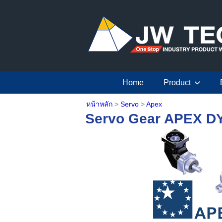
Home
Product
หน้าหลัก
>
Servo
>
Apex
Servo Gear APEX 