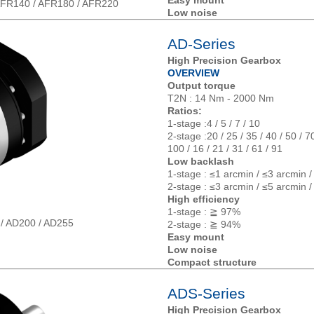
Easy mount
AFR140 / AFR180 / AFR220
Low noise
AD-Series
High Precision Gearbox
OVERVIEW
Output torque
T2N : 14 Nm - 2000 Nm
Ratios:
1-stage :4 / 5 / 7 / 10
2-stage :20 / 25 / 35 / 40 / 50 / 70
100 / 16 / 21 / 31 / 61 / 91
Low backlash
1-stage : ≤1 arcmin / ≤3 arcmin 
2-stage : ≤3 arcmin / ≤5 arcmin 
High efficiency
1-stage : ≧ 97%
 / AD200 / AD255
2-stage : ≧ 94%
Easy mount
Low noise
Compact structure
ADS-Series
High Precision Gearbox