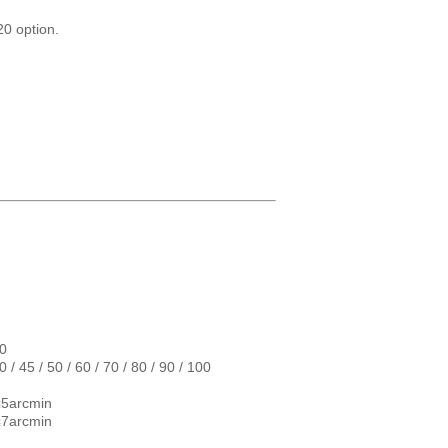
20 option.
10
0 / 45 / 50 / 60 / 70 / 80 / 90 / 100
≤5arcmin
≤7arcmin