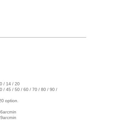
10 / 14 / 20
0 / 45 / 50 / 60 / 70 / 80 / 90 /
20 option.
≤6arcmin
≤9arcmin