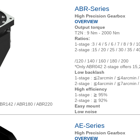
ABR-Series
High Precision Gearbox
OVERVIEW
Output torque
T2N : 9 Nm - 2000 Nm
Ratios:
1-stage :3 / 4 / 5 / 6 / 7 / 8 / 9 / 
2-stage :15 / 20 / 25 / 30 / 35 / 40
/120 / 140 / 160 / 180 / 200
*Only ABR042 2-stage offers 15,
Low backlash
1-stage : ≦2arcmin / ≦4arcmin 
2-stage : ≦4arcmin / ≦7arcmin 
High efficiency
1-stage : ≧ 95%
2-stage : ≧ 92%
ABR142 / ABR180 / ABR220
Easy mount
Low noise
AE-Series
High Precision Gearbox
OVERVIEW