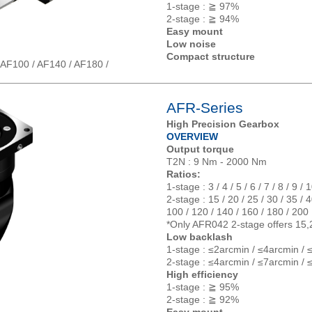
1-stage : ≧ 97%
2-stage : ≧ 94%
Easy mount
Low noise
Compact structure
 AF100 / AF140 / AF180 /
AFR-Series
High Precision Gearbox
OVERVIEW
Output torque
T2N : 9 Nm - 2000 Nm
Ratios:
1-stage : 3 / 4 / 5 / 6 / 7 / 8 / 9 / 
2-stage : 15 / 20 / 25 / 30 / 35 / 4
100 / 120 / 140 / 160 / 180 / 200
*Only AFR042 2-stage offers 15,
Low backlash
1-stage : ≤2arcmin / ≤4arcmin / 
2-stage : ≤4arcmin / ≤7arcmin / 
High efficiency
1-stage : ≧ 95%
2-stage : ≧ 92%