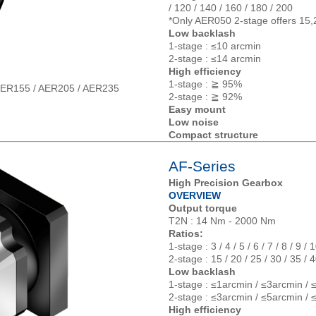
/ 120 / 140 / 160 / 180 / 200
*Only AER050 2-stage offers 15,
Low backlash
1-stage : ≤10 arcmin
2-stage : ≤14 arcmin
High efficiency
1-stage : ≧ 95%
AER155 / AER205 / AER235
2-stage : ≧ 92%
Easy mount
Low noise
Compact structure
AF-Series
High Precision Gearbox
OVERVIEW
Output torque
T2N : 14 Nm - 2000 Nm
Ratios:
1-stage : 3 / 4 / 5 / 6 / 7 / 8 / 9 / 
2-stage : 15 / 20 / 25 / 30 / 35 / 4
Low backlash
1-stage : ≤1arcmin / ≤3arcmin / 
2-stage : ≤3arcmin / ≤5arcmin / 
High efficiency