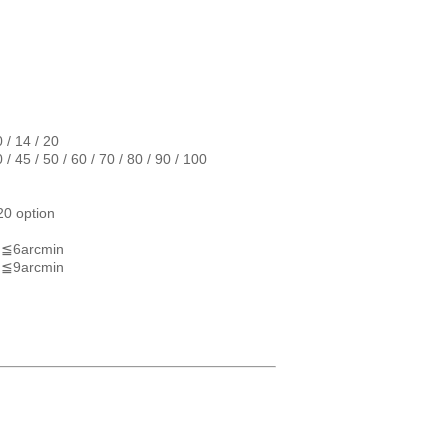
10 / 14 / 20
 / 45 / 50 / 60 / 70 / 80 / 90 / 100
20 option
/ ≦6arcmin
/ ≦9arcmin