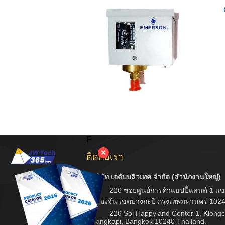
F
✕
ติดต่อเรา
บริษัท เจดับบลิวเทค จำกัด (สำนักงานใหญ่)
226 ซอยศูนย์การค้าแฮปปี้แลนด์ 1 แข
คลองจั่น เขตบางกะปิ กรุงเทพมหานคร 102
226 Soi Happyland Center 1, Klongc
Bangkapi, Bangkok 10240 Thailand.