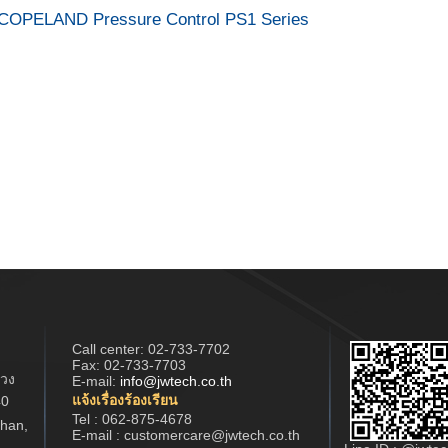
COPELAND Pressure Control PS1 Series
Call center:
02-733-7702
Fax: 02-733-7703
วง
E-mail:
info@jwtech.co.th
แจ้งเรื่องร้องเรียน
40
Tel : 062-875-4678
han,
E-mail : customercare@jwtech.co.th