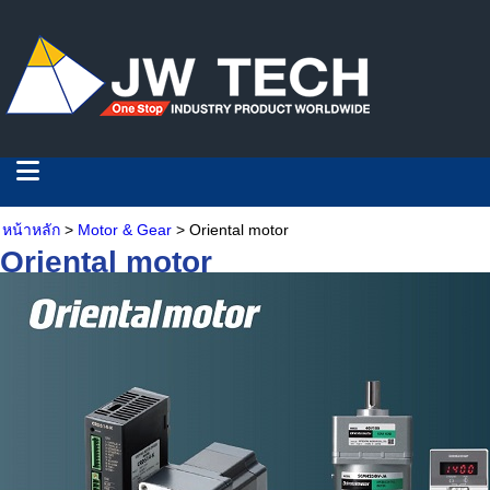
หน้าหลัก
>
Motor & Gear
> Oriental motor
Oriental motor