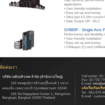
High dynamic performance wi
applications
• User friendly installation
• Easy set-up and tuning
• Ultra-fast 4.5 kHz current 
• Safe Torque Off - SIL3
SV660P - Single-Axis P
Performance and flexibility 
• User friendly installation
• Easy set-up and tuning
• CANopen (C) and CANlink (
F
ติดต่อเรา
Call center:
02-
บริษัท เจดับบลิวเทค จำกัด (สำนักงานใหญ่)
Fax: 02-733-77
226 ซอยศูนย์การค้าแฮปปี้แลนด์ 1 แขวง
E-mail:
info@jw
แจ้งเรื่องร้องเรี
คลองจั่น เขตบางกะปิ กรุงเทพมหานคร 10240
Tel : 062-875-4
226 Soi Happyland Center 1, Klongchan,
E-mail : custo
Bangkapi, Bangkok 10240 Thailand.