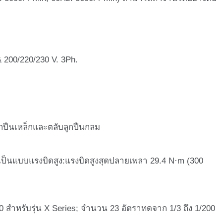
& 200/220/230 V. 3Ph.
ลูกปืนเหล็กและตลับลูกปืนกลม
 เป็นแบบแรงบิดสูง:แรงบิดสูงสุดปลายเพลา 29.4 N·m (300
 สำหรับรุ่น X Series; จำนวน 23 อัตราทดจาก 1/3 ถึง 1/200