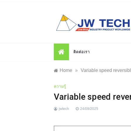
Skip
to
content
ติดต่อเรา
Home
»
Variable speed reversib
ความรู้
Variable speed reve
jwtech
24/09/2025