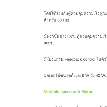
โดยใช้ร่วมกับตู้ควบคุมความเร็วคุณ
สำหรับ 50 Hz)
มีฟังก์ชั่นต่างๆเช่น ตู้ควบคุมควา
start.
มีโปรแกรม Feedback control ในตัวใ
มอเตอร์มีขนาดตั้งแต่ 6 W ถึง 40 W
Variable speed unit Motor