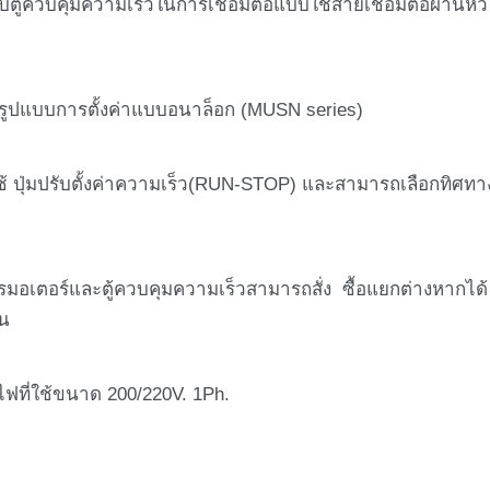
บตู้ควบคุมความเร็วในการเชื่อมต่อแบบใช้สายเชื่อมต่อผ่านหัว
รูปแบบการตั้งค่าแบบอนาล็อก (MUSN series)
้ ปุ่มปรับตั้งค่าความเร็ว(RUN-STOP) และสามารถเลือกทิศทา
มอเตอร์และตู้ควบคุมความเร็วสามารถสั่ง ซื้อแยกต่างหากได้
อะไหล่ทดแทน
.ไฟที่ใช้ขนาด 200/220V. 1Ph.