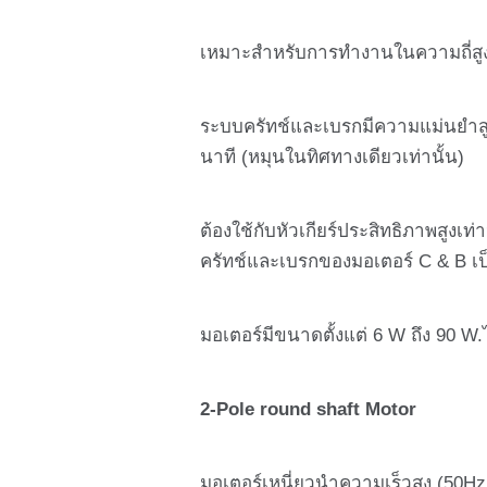
เหมาะสำหรับการทำงานในความถี่สู
ระบบครัทช์และเบรกมีความแม่นยำสูง 
นาที (หมุนในทิศทางเดียวเท่านั้น)
ต้องใช้กับหัวเกียร์ประสิทธิภาพสูงเ
ครัทช์และเบรกของมอเตอร์ C & B เ
มอเตอร์มีขนาดตั้งแต่ 6 W ถึง 90 W
2-
Pole round shaft Motor
มอเตอร์เหนี่ยวนำความเร็วสูง (50Hz