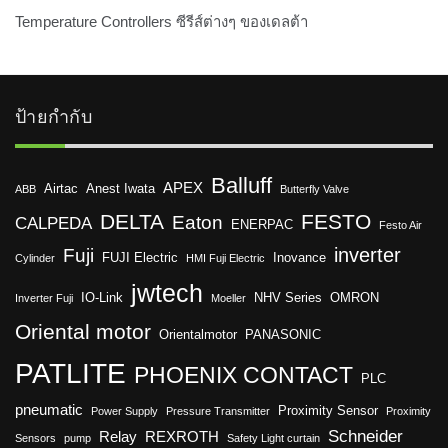
Temperature Controllers ซีรีส์ต่างๆ ของเดลต้า
ป้ายกำกับ
Balluff
APEX
Airtac
Anest Iwata
ABB
Butterfly Valve
DELTA
FESTO
Eaton
CALPEDA
ENERPAC
Festo Air
inverter
Fuji
FUJI Electric
Inovance
Cylinder
HMI Fuji Electric
jwtech
IO-Link
NHV Series
OMRON
Inverter Fuji
Moeller
Oriental motor
Orientalmotor
PANASONIC
PATLITE
PHOENIX CONTACT
PLC
pneumatic
Proximity Sensor
Power Supply
Pressure Transmitter
Proximity
Schneider
Relay
REXROTH
Sensors
pump
Safety Light curtain