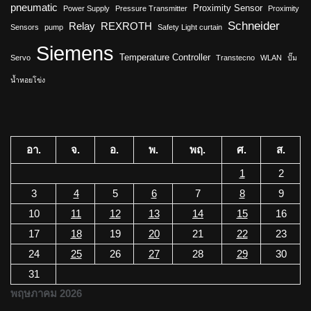
pneumatic
Proximity Sensor
Power Supply
Pressure Transmitter
Proximity
Schneider
Relay
REXROTH
Sensors
pump
Safety Light curtain
Siemens
Temperature Controller
Servo
Transtecno
WLAN
ปั๊ม
น้ำหอยโข่ง
อา.
จ.
อ.
พ.
พฤ.
ศ.
ส.
1
2
3
4
5
6
7
8
9
10
11
12
13
14
15
16
17
18
19
20
21
22
23
24
25
26
27
28
29
30
31
พฤษภาคม 2026