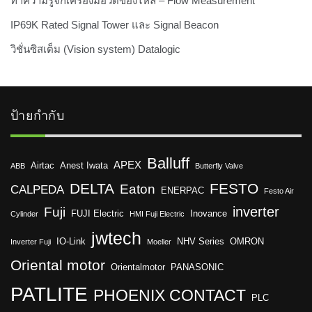
ทำความรู้จักเครื่องมือวัดของไหล – Flow Measurement
IP69K Rated Signal Tower และ Signal Beacon
วิชั่นซิสเต็ม (Vision system) Datalogic
ป้ายกำกับ
Balluff
APEX
Airtac
Anest Iwata
ABB
Butterfly Valve
DELTA
FESTO
Eaton
CALPEDA
ENERPAC
Festo Air
inverter
Fuji
FUJI Electric
Inovance
Cylinder
HMI Fuji Electric
jwtech
IO-Link
NHV Series
OMRON
Inverter Fuji
Moeller
Oriental motor
Orientalmotor
PANASONIC
PATLITE
PHOENIX CONTACT
PLC