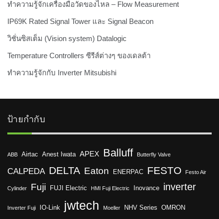
ทำความรู้จักเครื่องมือวัดของไหล – Flow Measurement
IP69K Rated Signal Tower และ Signal Beacon
วิชั่นซิสเต็ม (Vision system) Datalogic
Temperature Controllers ซีรีส์ต่างๆ ของเดลต้า
ทำความรู้จักกับ Inverter Mitsubishi
ป้ายกำกับ
Balluff
APEX
Airtac
Anest Iwata
ABB
Butterfly Valve
DELTA
FESTO
Eaton
CALPEDA
ENERPAC
Festo Air
inverter
Fuji
FUJI Electric
Inovance
Cylinder
HMI Fuji Electric
jwtech
IO-Link
NHV Series
OMRON
Inverter Fuji
Moeller