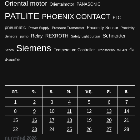
Oriental motor
Orientalmotor
PANASONIC
PATLITE
PHOENIX CONTACT
PLC
pneumatic
Proximity Sensor
Power Supply
Pressure Transmitter
Proximity
Schneider
Relay
REXROTH
Sensors
pump
Safety Light curtain
Siemens
Temperature Controller
Servo
Transtecno
WLAN
ปั๊ม
น้ำหอยโข่ง
อา.
จ.
อ.
พ.
พฤ.
ศ.
ส.
1
2
3
4
5
6
7
8
9
10
11
12
13
14
15
16
17
18
19
20
21
22
23
24
25
26
27
28
กุมภาพันธ์ 2026