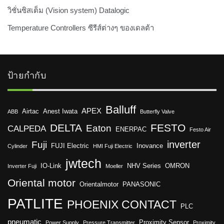
วิชั่นซิสเต็ม (Vision system) Datalogic
Temperature Controllers ซีรีส์ต่างๆ ของเดลต้า
ป้ายกำกับ
Balluff
APEX
Airtac
Anest Iwata
ABB
Butterfly Valve
DELTA
FESTO
Eaton
CALPEDA
ENERPAC
Festo Air
inverter
Fuji
FUJI Electric
Inovance
Cylinder
HMI Fuji Electric
jwtech
IO-Link
NHV Series
OMRON
Inverter Fuji
Moeller
Oriental motor
Orientalmotor
PANASONIC
PATLITE
PHOENIX CONTACT
PLC
pneumatic
Proximity Sensor
Power Supply
Pressure Transmitter
Proximity