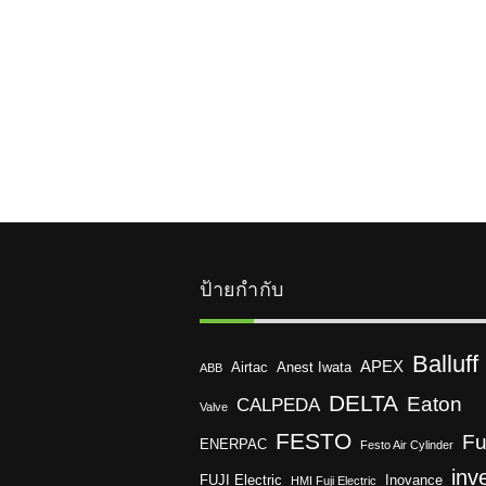
ป้ายกำกับ
Balluff
APEX
Airtac
Anest Iwata
ABB
DELTA
Eaton
CALPEDA
Valve
FESTO
Fu
ENERPAC
Festo Air Cylinder
inv
FUJI Electric
Inovance
HMI Fuji Electric