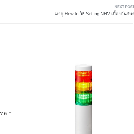
มาดู How to วิธี Setting NHV เบื้องต้นกันค
ไหล –