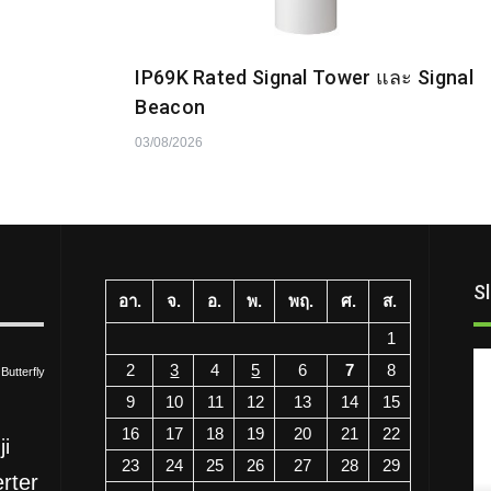
IP69K Rated Signal Tower และ Signal
Beacon
03/08/2026
S
อา.
จ.
อ.
พ.
พฤ.
ศ.
ส.
1
2
3
4
5
6
7
8
Butterfly
9
10
11
12
13
14
15
ความรู้
16
17
18
19
20
21
22
ji
ทำความรู้จักกับ Inverter
23
24
25
26
27
28
29
erter
Mitsubishi