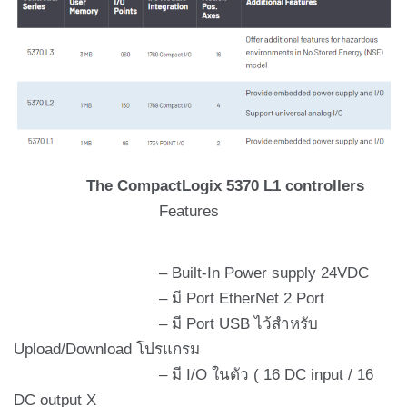
The CompactLogix 5370 L1 controllers
Features
– Built-In Power supply 24VDC
– มี Port EtherNet 2 Port
– มี Port USB ไว้สำหรับ
Upload/Download โปรแกรม
– มี I/O ในตัว ( 16 DC input / 16
DC output X