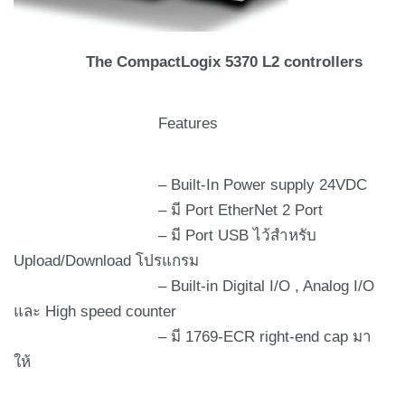
The CompactLogix 5370 L2 controllers
Features
– Built-In Power supply 24VDC
– มี Port EtherNet 2 Port
– มี Port USB ไว้สำหรับ
Upload/Download โปรแกรม
– Built-in Digital I/O , Analog I/O
และ High speed counter
– มี 1769-ECR right-end cap มา
ให้