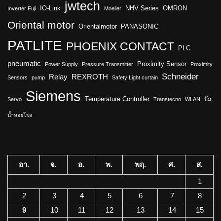
jwtech
IO-Link
NHV Series
OMRON
Inverter Fuji
Moeller
Oriental motor
Orientalmotor
PANASONIC
PATLITE
PHOENIX CONTACT
PLC
pneumatic
Proximity Sensor
Power Supply
Pressure Transmitter
Proximity
Schneider
Relay
REXROTH
Sensors
pump
Safety Light curtain
Siemens
Temperature Controller
Servo
Transtecno
WLAN
ปั๊ม
น้ำหอยโข่ง
อา.
จ.
อ.
พ.
พฤ.
ศ.
ส.
1
2
3
4
5
6
7
8
9
10
11
12
13
14
15