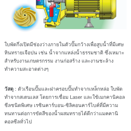
ใบพัดกึ่งเปิดมีช่องว่างภายในตัวปั๊มกว้างเพื่อสูบน้ำที่มีเศษ
หินทรายเจือปน เช่น น้ำจากแหล่งน้ำธรรมชาติ ซึ่งเหมาะ
สำหรับงานเกษตรกรรม งานก่อสร้าง และงานชะล้าง
ทำความสะอาดต่างๆ
วัสดุ
: ตัวเรือนปั๊มและฝาครอบปั๊มทำจากเหล็กหล่อ ใบพัด
ทำจากสเตนเลส โดยการเชื่อม Laser และใช้เมกคานิคอล
ชีลชนิดพิเศษ เรซินคาร์บอน-ซิลิคอนคาร์ไบค์ที่มีความ
ทนทานต่อการขัดสีของน้ำผสมทรายได้ดีกว่าแมคคานิ
คอลซีลทั่วไป