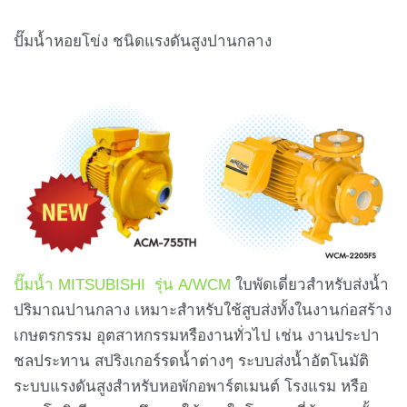
ปั๊มน้ำหอยโข่ง ชนิดแรงดันสูงปานกลาง
ปั๊มน้ำ MITSUBISHI รุ่น A/WCM
ใบพัดเดี่ยวสำหรับส่งน้ำ
ปริมาณปานกลาง เหมาะสำหรับใช้สูบส่งทั้งในงานก่อสร้าง
เกษตรกรรม อุตสาหกรรมหรืองานทั่วไป เช่น งานประปา
ชลประทาน สปริงเกอร์รดน้ำต่างๆ ระบบส่งน้ำอัตโนมัติ
ระบบแรงดันสูงสำหรับหอพักอพาร์ตเมนต์ โรงแรม หรือ