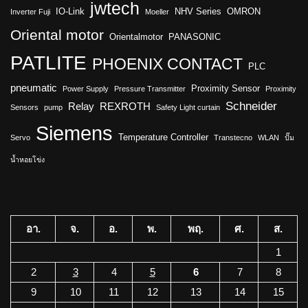
jwtech
IO-Link
NHV Series
OMRON
Inverter Fuji
Moeller
Oriental motor
Orientalmotor
PANASONIC
PATLITE
PHOENIX CONTACT
PLC
pneumatic
Proximity Sensor
Power Supply
Pressure Transmitter
Proximity
Schneider
Relay
REXROTH
Sensors
pump
Safety Light curtain
Siemens
Temperature Controller
Servo
Transtecno
WLAN
ปั๊ม
น้ำหอยโข่ง
อา.
จ.
อ.
พ.
พฤ.
ศ.
ส.
1
2
3
4
5
6
7
8
9
10
11
12
13
14
15