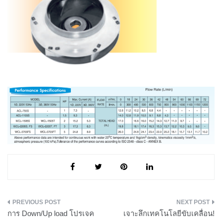
แนะแนว
การ Down/Up load โปรเจค
เจาะลึกเทคโนโลยีขับเคลื่อน!