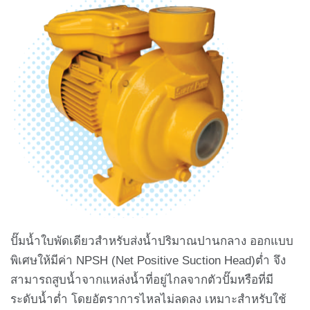
ปั๊มน้ำใบพัดเดียวสำหรับส่งน้ำปริมาณปานกลาง ออกแบบ
พิเศษให้มีค่า NPSH (Net Positive Suction Head)ต่ำ จึง
สามารถสูบน้ำจากแหล่งน้ำที่อยู่ไกลจากตัวปั๊มหรือที่มี
ระดับน้ำต่ำ โดยอัตราการไหลไม่ลดลง เหมาะสำหรับใช้