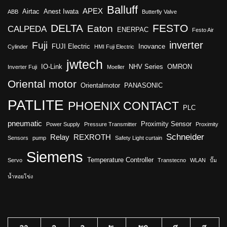
Balluff
APEX
Airtac
Anest Iwata
ABB
Butterfly Valve
DELTA
FESTO
Eaton
CALPEDA
ENERPAC
Festo Air
inverter
Fuji
FUJI Electric
Inovance
Cylinder
HMI Fuji Electric
jwtech
IO-Link
NHV Series
OMRON
Inverter Fuji
Moeller
Oriental motor
Orientalmotor
PANASONIC
PATLITE
PHOENIX CONTACT
PLC
pneumatic
Proximity Sensor
Power Supply
Pressure Transmitter
Proximity
Schneider
Relay
REXROTH
Sensors
pump
Safety Light curtain
Siemens
Temperature Controller
Servo
Transtecno
WLAN
ปั๊ม
น้ำหอยโข่ง