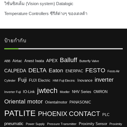
วิชั่นซิสเต็ม (Vision system) Datalogic
Temperature Controllers ซีรีส์ต่างๆ ของเดลต้า
ป้ายกำกับ
Balluff
APEX
Airtac
Anest Iwata
ABB
Butterfly Valve
DELTA
FESTO
Eaton
CALPEDA
ENERPAC
Festo Air
inverter
Fuji
FUJI Electric
Inovance
Cylinder
HMI Fuji Electric
jwtech
IO-Link
NHV Series
OMRON
Inverter Fuji
Moeller
Oriental motor
Orientalmotor
PANASONIC
PATLITE
PHOENIX CONTACT
PLC
pneumatic
Proximity Sensor
Power Supply
Pressure Transmitter
Proximity