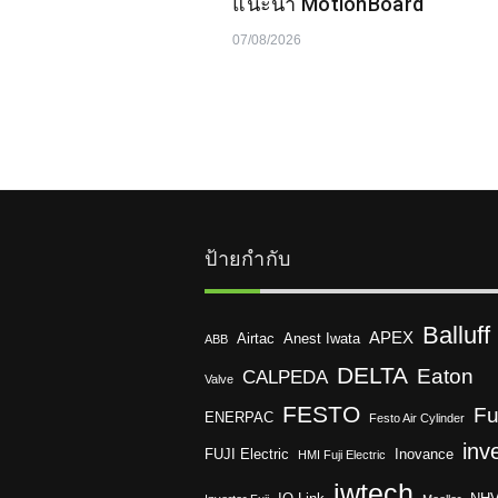
แนะนำ MotionBoard
07/08/2026
ป้ายกำกับ
Balluff
APEX
Airtac
Anest Iwata
ABB
DELTA
Eaton
CALPEDA
Valve
FESTO
Fu
ENERPAC
Festo Air Cylinder
inv
FUJI Electric
Inovance
HMI Fuji Electric
jwtech