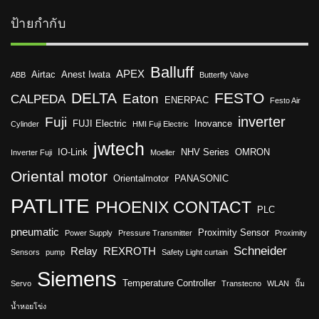
ป้ายกำกับ
Balluff
APEX
Airtac
Anest Iwata
ABB
Butterfly Valve
DELTA
FESTO
Eaton
CALPEDA
ENERPAC
Festo Air
inverter
Fuji
FUJI Electric
Inovance
Cylinder
HMI Fuji Electric
jwtech
IO-Link
NHV Series
OMRON
Inverter Fuji
Moeller
Oriental motor
Orientalmotor
PANASONIC
PATLITE
PHOENIX CONTACT
PLC
pneumatic
Proximity Sensor
Power Supply
Pressure Transmitter
Proximity
Schneider
Relay
REXROTH
Sensors
pump
Safety Light curtain
Siemens
Temperature Controller
Servo
Transtecno
WLAN
ปั๊ม
น้ำหอยโข่ง