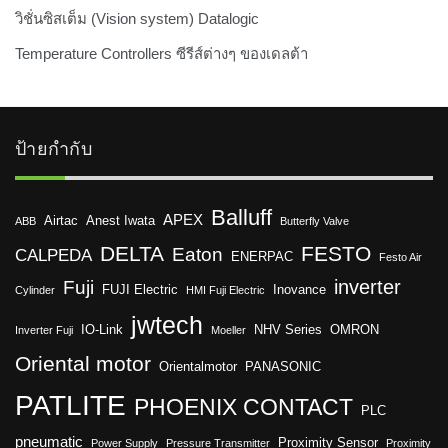
วิชั่นซิสเต็ม (Vision system) Datalogic
Temperature Controllers ซีรีส์ต่างๆ ของเดลต้า
ป้ายกำกับ
Balluff
APEX
Airtac
Anest Iwata
ABB
Butterfly Valve
DELTA
FESTO
Eaton
CALPEDA
ENERPAC
Festo Air
inverter
Fuji
FUJI Electric
Inovance
Cylinder
HMI Fuji Electric
jwtech
IO-Link
NHV Series
OMRON
Inverter Fuji
Moeller
Oriental motor
Orientalmotor
PANASONIC
PATLITE
PHOENIX CONTACT
PLC
pneumatic
Proximity Sensor
Power Supply
Pressure Transmitter
Proximity