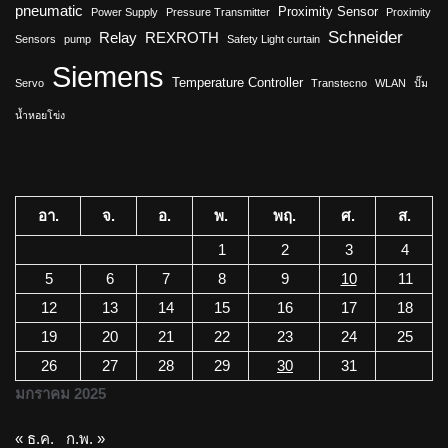
pneumatic
Proximity Sensor
Power Supply
Pressure Transmitter
Proximity
Schneider
Relay
REXROTH
Sensors
pump
Safety Light curtain
Siemens
Temperature Controller
Servo
Transtecno
WLAN
ปั๊ม
น้ำหอยโข่ง
อา.
จ.
อ.
พ.
พฤ.
ศ.
ส.
1
2
3
4
5
6
7
8
9
10
11
12
13
14
15
16
17
18
19
20
21
22
23
24
25
26
27
28
29
30
31
มกราคม 2025
« ธ.ค.
ก.พ. »