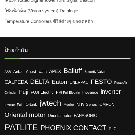
IP69K Rated Signal Tower และ Signal Beacon
วิชั่นซิสเต็ม (Vision system) Datalogic
Temperature Controllers ซีรีส์ต่างๆ ของเดลต้า
ป้ายกำกับ
Balluff
APEX
Airtac
Anest Iwata
ABB
Butterfly Valve
DELTA
FESTO
Eaton
CALPEDA
ENERPAC
Festo Air
inverter
Fuji
FUJI Electric
Inovance
Cylinder
HMI Fuji Electric
jwtech
IO-Link
NHV Series
OMRON
Inverter Fuji
Moeller
Oriental motor
Orientalmotor
PANASONIC
PATLITE
PHOENIX CONTACT
PLC