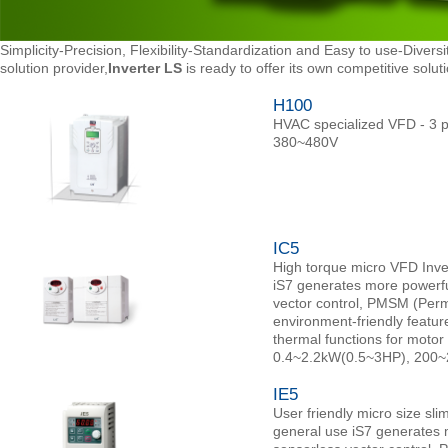
Simplicity-Precision, Flexibility-Standardization and Easy to use-Divers
solution provider,
Inverter LS
is ready to offer its own competitive solut
H100
HVAC specialized VFD - 3
380~480V
IC5
High torque micro VFD Inver
iS7 generates more powerfu
vector control, PMSM (Perm
environment-friendly featur
thermal functions for motor
0.4~2.2kW(0.5~3HP), 200
IE5
User friendly micro size sl
general use iS7 generates 