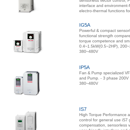
sensorless vector control,
interface and environment-f
electro-thermal functions fo
IG5A
Powerful & compact sensorles
functional strength compare
torque competence and smal
0.4~1.5kW(0.5~2HP), 200~
380~480V
IP5A
Fan & Pump specialized VFD 
and Pump. - 3 phase 200V
380~480V
IS7
High Torque Performance an
control for general use iS7
compensation, sensorless 