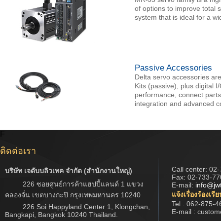
of options to improve tota
system that is ideal for a wi
Passive Accessories
Delta servo accessories are
Kits (passive), plus digita
performance, connect parts,
integration and advanced co
F
ติดต่อเรา
Call center:
02-
บริษัท เจดับบลิวเทค จำกัด (สำนักงานใหญ่)
Fax: 02-733-77
226 ซอยศูนย์การค้าแฮปปี้แลนด์ 1 แขวง
E-mail:
info@jw
แจ้งเรื่องร้องเรี
คลองจั่น เขตบางกะปิ กรุงเทพมหานคร 10240
Tel : 062-875-4
226 Soi Happyland Center 1, Klongchan,
E-mail : custo
Bangkapi, Bangkok 10240 Thailand.