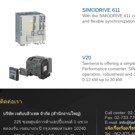
SIMODRIVE 611
With the SIMODRIVE 611 con
and flexible synchronizati
V20
Siemens is offering a simpl
Performance converter. SINA
operation, robustness and c
0.12 kW up to 30 kW.
F
ติดต่อเรา
Call center:
02-
บริษัท เจดับบลิวเทค จำกัด (สำนักงานใหญ่)
Fax: 02-733-77
226 ซอยศูนย์การค้าแฮปปี้แลนด์ 1 แขวง
E-mail:
info@jw
แจ้งเรื่องร้องเรี
คลองจั่น เขตบางกะปิ กรุงเทพมหานคร 10240
Tel : 062-875-4