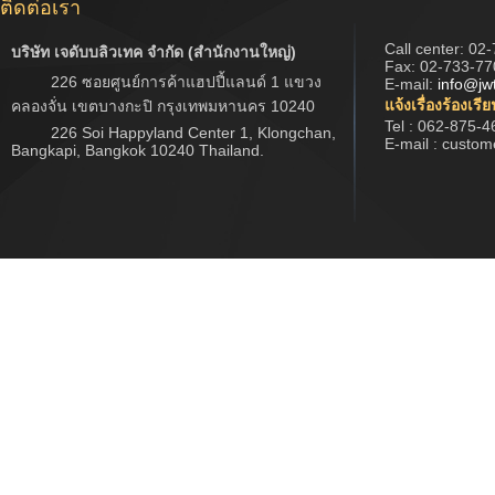
ติดต่อเรา
Call center:
02-
บริษัท เจดับบลิวเทค จำกัด (สำนักงานใหญ่)
Fax: 02-733-77
226 ซอยศูนย์การค้าแฮปปี้แลนด์ 1 แขวง
E-mail:
info@jw
แจ้งเรื่องร้องเรี
คลองจั่น เขตบางกะปิ กรุงเทพมหานคร 10240
Tel : 062-875-4
226 Soi Happyland Center 1, Klongchan,
E-mail : custo
Bangkapi, Bangkok 10240 Thailand.
Copyright © 2017 www.jwtech.co.th