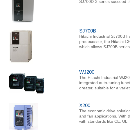
SJ700D-3 series succeed th
SJ700B
Hitachi Industrial SJ700B fr
predecessor, the Hitachi L
which allows SJ700B series 
WJ200
The Hitachi Industrial WJ2
integrated auto-tuning funct
greater, suitable for a variet
X200
The economic drive solution
and fan applications. With t
with standards like CE, UL,