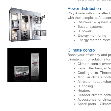
Power distribution
Play it safe with super-flex
with their simple, safe asse
Ri4Power – System s
Busbar systems
IT power
Energy monitoring
Energy storage syst
Climate control
Boost your efficiency and p
climate control solutions f
Climate control over
Fans, filter fans, air/
Cooling units, Thermo
Modular climate cont
Air-water heat exchan
IT cooling
Heaters
Outdoor climate contr
Accessories for clima
Spare parts – Climate