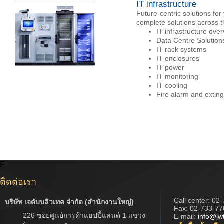
IT infrastructure
Future-centric solutions for
complete solutions across t
IT infrastructure ove
Data Centre Solution
IT rack systems
IT enclosures
IT power
IT monitoring
IT cooling
Fire alarm and extin
F
ติดต่อเรา
Call center:
02-
บริษัท เจดับบลิวเทค จำกัด (สำนักงานใหญ่)
Fax: 02-733-77
226 ซอยศูนย์การค้าแฮปปี้แลนด์ 1 แขวง
E-mail:
info@jw