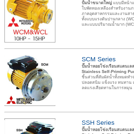
ปั้มน้ำขนาดใหญ่
แบบมีหน้า
ใบพัดทองเหลืองสำหรับงาน
ภาคอุตสาหกรรมและงานสาธ
ทั้งแบบแรงดันปานกลาง (W
และแบบปริมาณน้ำมาก (WC
SCM Series
ปั๊มน้ำหอยโข่งเรือนสแตนเล
Stainless Self-Priming P
ชิ้นส่วนที่สัมผัสน้ำทั้งหม
ปลอดสนิม แข็งแรง ทนทาน แล
ลดแรงเสียดทานในการหมุน
SSH Series
ปั๊มน้ำหอยโข่งเรือนสแตนเล