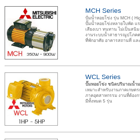
MCH Series
ปัํมน้ำหอยโข่ง รุ่น MCH ( H
ปั๊มน้ำหอยโข่งหลายใบพัด แร
เสียงเบา ทนทาน ไม่เป็นสนิม
งานระบบน้ำสาธารณูปโภคตา
ที่พักอาศัย อาคารสถานที่ 
WCL Series
ปั๊มหอยโข่ง ชนิดปริมาณน้ำ
เหมาะสำหรับงานภาคเกษตร
ภาคอุตสาหกรรม งานที่ต้อง
มีทั้งหมด 5 รุ่น