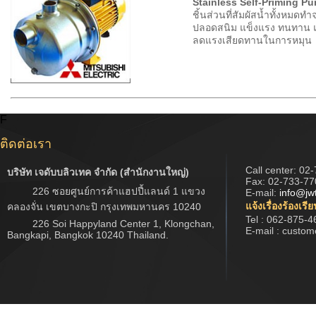
Stainless Self-Priming P
ชิ้นส่วนที่สัมผัสน้ำทั้งหม
ปลอดสนิม แข็งแรง ทนทาน แล
ลดแรงเสียดทานในการหมุน
F
ติดต่อเรา
Call center:
02-
บริษัท เจดับบลิวเทค จำกัด (สำนักงานใหญ่)
Fax: 02-733-77
226 ซอยศูนย์การค้าแฮปปี้แลนด์ 1 แขวง
E-mail:
info@jw
แจ้งเรื่องร้องเรี
คลองจั่น เขตบางกะปิ กรุงเทพมหานคร 10240
Tel : 062-875-4
226 Soi Happyland Center 1, Klongchan,
E-mail : custo
Bangkapi, Bangkok 10240 Thailand.