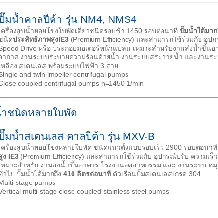
ปั๊มน้ำคาลปีด้า รุ่น NM4, NMS4
เครื่องสูบน้ำหอยโข่งใบพัดเดี่ยวชนิดรอบช้า 1450 รอบต่อนาที
ปั๊มน้ำได้มา
ชนิด
ประสิทธิภาพสูง
IE3
(Premium Efficiency) และสามารถใช้ร่วมกับ อุปก
Speed Drive หรือ ประกอบมอเตอร์หน้าแปลน เหมาะสำหรับงานส่งน้ำขึ้น
อากาศ งานระบบระบายความร้อนด้วยน้ำ งานระบบสระว่ายน้ำ และงานระบบอื่
เหลือง สเตนเลส พร้อมระบบไฟฟ้า 3 สาย
Single and twin impeller centrifugal pumps
Close coupled centrifugal pumps n=1450 1/min
มน้ำชนิดหลายใบพัด
ปั๊มน้ำสเตนเลส คาลปีด้า รุ่น MXV-B
เครื่องสูบน้ำหอยโข่งหลายใบพัด ชนิดแนวตั้งแบบรอบเร็ว 2900 รอบต่อนาที
สูง
IE3
(Premium Efficiency) และสามารถใช้ร่วมกับ อุปกรณ์ปรับ ความเร็ว
เหมาะสำหรับ งานส่งน้ำขึ้นอาคาร โรงงานอุตสาหกรรม และ งานระบบ หมุน
ทั่วไป ปั๊มน้ำได้มากถึง
416 ลิตรต่อนาที
ตัวเรือนปั๊มสเตนเลสเกรด 304
Multi-stage pumps
Vertical multi-stage close coupled stainless steel pumps