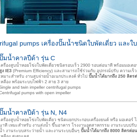
ifugal pumps เครื่องปั๊มน้ำชนิดใบพัดเดี่ยว และใบพ
ปั๊มน้ำคาลปีด้า รุ่น C
เครื่องสูบน้ำหอยโข่งใบพัดเดี่ยวชนิดรอบเร็ว 2900 รอบต่อนาที พร้อมมอเตอร
สูง
IE3
(Premium Efficiency) และสามารถใช้ร่วมกับ อุปกรณ์ปรับ ความเร็ว
เหมาะสำหรับ งานสูบจ่ายน้ำอเนกประสงค์ ทั่วไป
ปั๊มน้ำได้มากถึง 250 ลิตร
เหลือง พร้อมระบบไฟฟ้า 2 สาย 3 สาย
Single and twin impeller centrifugal pumps
Centrifugal pumps with open impeller
ปั๊มน้ำคาลปีด้า รุ่น N, N4
เครื่องสูบน้ำหอยโข่งใบพัดเดี่ยว ชนิดแยกประกอบเครื่องยนต์ หรือ มอเตอร์ ได
นาที เหมะสำหรับ งานส่งน้ำ ขึ้นอาคาร โรงงานอุตสาหกรรม งานระบบปร
น้ำ งานระบบสระว่ายน้ำ และงานระบบอื่นๆ
ปั๊มน้ำได้มากถึง 8000 ลิตรต่อน
เหลือง สเตนเลส