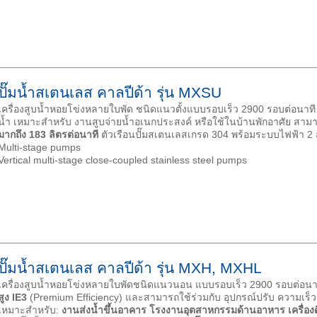
ปั๊มน้ำสเตนเลส คาลปีด้า รุ่น MXSU
เครื่องสูบน้ำหอยโข่งหลายใบพัด ชนิดแนวตั้งแบบรอบเร็ว 2900 รอบต่อนาท
น้ำ เหมาะสำหรับ งานสูบจ่ายน้ำอเนกประสงค์ หรือใช้ในบ้านพักอาศัย สามา
มากถึง 183 ลิตรต่อนาที
ตัวเรือนปั๊มสเตนเลสเกรด 304 พร้อมระบบไฟฟ้า 2
Multi-stage pumps
Vertical multi-stage close-coupled stainless steel pumps
ปั๊มน้ำสเตนเลส คาลปีด้า รุ่น MXH, MXHL
เครื่องสูบน้ำหอยโข่งหลายใบพัดชนิดแนวนอน แบบรอบเร็ว 2900 รอบต่อนาท
สูง
IE3
(Premium Efficiency) และสามารถใช้ร่วมกับ อุปกรณ์ปรับ ความเร็ว
เหมาะสำหรับ:
งานส่งน้ำขึ้นอาคาร โรงงานอุตสาหกรรมด้านอาหาร เครื่อง