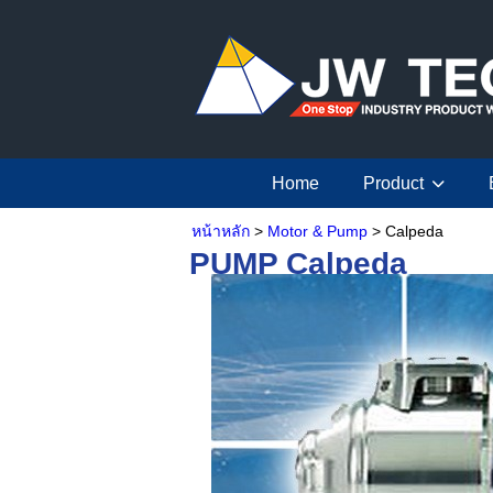
Home
Product
หน้าหลัก
>
Motor & Pump
> Calpeda
PUMP Calpeda