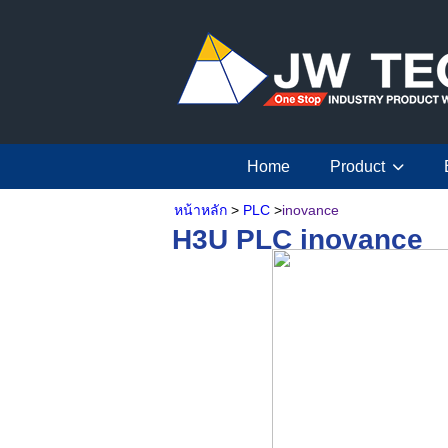
Home
Product
หน้าหลัก
>
PLC
>
inovance
H3U PLC inovance