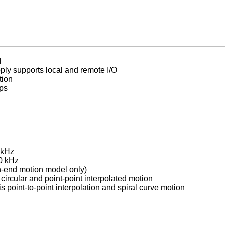
l
y supports local and remote I/O
tion
eps
 kHz
00 kHz
h-end motion model only)
circular and point-point interpolated motion
s point-to-point interpolation and spiral curve motion