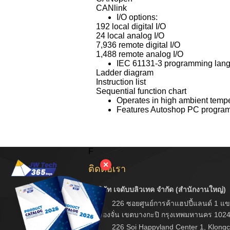
CANlink
I/O options:
192 local digital I/O
24 local analog I/O
7,936 remote digital I/O
1,488 remote analog I/O
IEC 61131-3 programming lan
Ladder diagram
Instruction list
Sequential function chart
Operates in high ambient temper
Features Autoshop PC program
F
✕
ติดต่อเรา
บริษัท เจดับบลิวเทค จำกัด (สำนักงานใหญ่)
226 ซอยศูนย์การค้าแฮปปี้แลนด์ 1 แข
คลองจั่น เขตบางกะปิ กรุงเทพมหานคร 102
226 Soi Happyland Center 1, Klongc