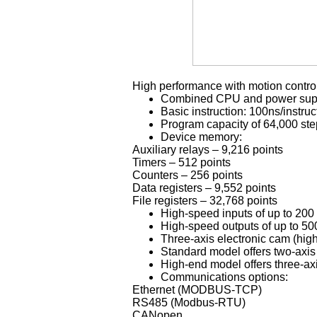
High performance with motion contro
Combined CPU and power suppl
Basic instruction: 100ns/instruc
Program capacity of 64,000 st
Device memory:
Auxiliary relays – 9,216 points
Timers – 512 points
Counters – 256 points
Data registers – 9,552 points
File registers – 32,768 points
High-speed inputs of up to 200
High-speed outputs of up to 5
Three-axis electronic cam (hig
Standard model offers two-axis 
High-end model offers three-axi
Communications options:
Ethernet (MODBUS-TCP)
RS485 (Modbus-RTU)
CANopen