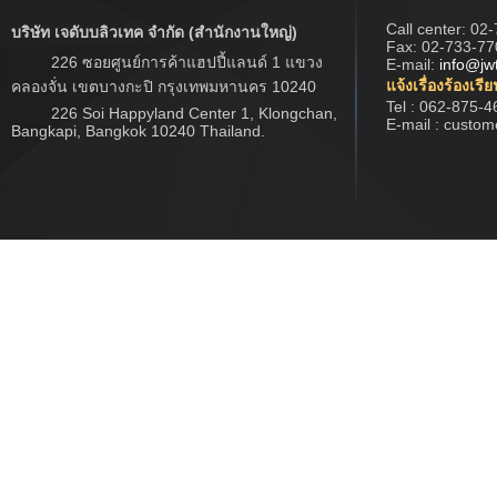
Call center:
02-
บริษัท เจดับบลิวเทค จำกัด (สำนักงานใหญ่)
Fax: 02-733-77
226 ซอยศูนย์การค้าแฮปปี้แลนด์ 1 แขวง
E-mail:
info@jw
แจ้งเรื่องร้องเรี
คลองจั่น เขตบางกะปิ กรุงเทพมหานคร 10240
Tel : 062-875-4
226 Soi Happyland Center 1, Klongchan,
E-mail : custo
Bangkapi, Bangkok 10240 Thailand.
Copyright ยฉ 2017 www.jwtech.co.th